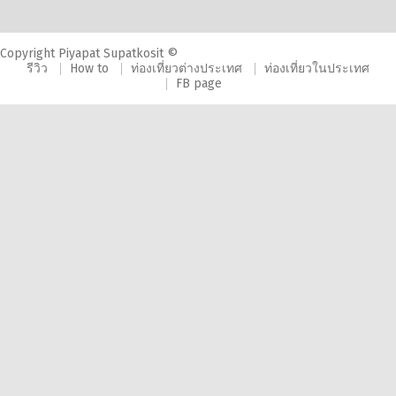
Copyright Piyapat Supatkosit ©
รีวิว
How to
ท่องเที่ยวต่างประเทศ
ท่องเที่ยวในประเทศ
FB page