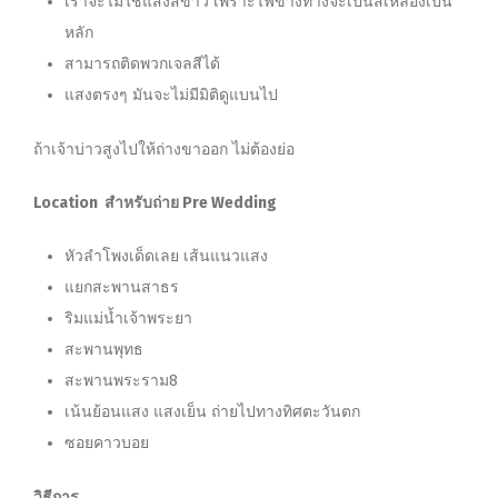
เราจะไม่ใช้แสงสีขาว เพราะไฟข้างทางจะเป็นสีเหลืองเป็น
หลัก
สามารถติดพวกเจลสีได้
แสงตรงๆ มันจะไม่มีมิติดูแบนไป
ถ้าเจ้าบ่าวสูงไปให้ถ่างขาออก ไม่ต้องย่อ
Location
สำหรับถ่าย Pre Wedding
หัวลำโพงเด็ดเลย เส้นแนวแสง
แยกสะพานสาธร
ริมแม่น้ำเจ้าพระยา
สะพานพุทธ
สะพานพระราม8
เน้นย้อนแสง แสงเย็น ถ่ายไปทางทิศตะวันตก
ซอยคาวบอย
วิธีการ