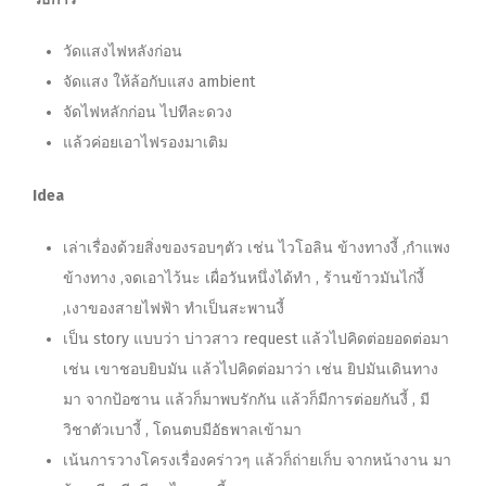
วัดแสงไฟหลังก่อน
จัดแสง ให้ล้อกับแสง ambient
จัดไฟหลักก่อน ไปทีละดวง
แล้วค่อยเอาไฟรองมาเติม
Idea
เล่าเรื่องด้วยสิ่งของรอบๆตัว เช่น ไวโอลิน ข้างทางงี้
,
กำแพง
ข้างทาง
,
จดเอาไว้นะ เผื่อวันหนึ่งได้ทำ
,
ร้านข้าวมันไก่งี้
,
เงาของสายไฟฟ้า ทำเป็นสะพานงี้
เป็น
story
แบบว่า บ่าวสาว
request
แล้วไปคิดต่อยอดต่อมา
เช่น เขาชอบยิบมัน แล้วไปคิดต่อมาว่า เช่น ยิปมันเดินทาง
มา จากป้อซาน แล้วก็มาพบรักกัน แล้วก็มีการต่อยกันงี้
,
มี
วิชาตัวเบางี้
,
โดนตบมีอัธพาลเข้ามา
เน้นการวางโครงเรื่องคร่าวๆ แล้วก็ถ่ายเก็บ จากหน้างาน มา