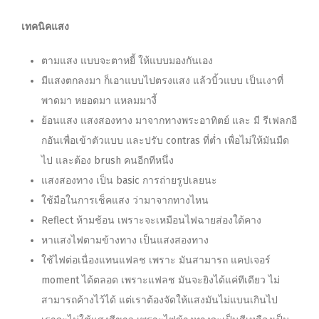
เทคนิคแสง
ตามแสง แบบจะตาหยี้ ให้แบบมองกันเอง
มีแสงตกลงมา ก็เอาแบบไปตรงแสง แล้วบิ้วแบบ เป็นเงาที่
พาดมา หยอดมา แหลมมางี้
ย้อนแสง แสงสองทาง มาจากทางพระอาทิตย์ และ มี รีเฟลกอี
กอันเพื่อเข้าตัวแบบ และปรับ
contras
ที่ต่ำ เพื่อไม่ให้มันมืด
ไป และต้อง
brush
คนอีกทีหนึ่ง
แสงสองทาง เป็น basic การถ่ายรูปเลยนะ
ใช้มือในการเช็คแสง ว่ามาจากทางไหน
Reflect ห้ามช้อน เพราะจะเหมือนไฟฉายส่องใต้คาง
หาแสงไฟตามข้างทาง เป็นแสงสองทาง
ใช้ไฟต่อเนื่องแทนแฟลช เพราะ มันสามารถ แคปเจอร์
moment ได้ตลอด เพราะแฟลช มันจะยิงได้แค่ทีเดียว ไม่
สามารถค้างไว้ได้ แต่เราต้องจัดให้แสงมันไม่แบนเกินไป