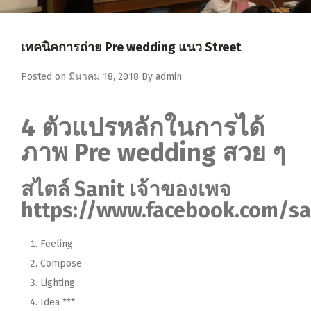
เทคนิคการถ่าย Pre wedding แนว Street
Posted on
มีนาคม 18, 2018
By
admin
4
ตัวแปรหลักในการได้
ภาพ
Pre wedding
สวย
ๆ
สไตล์
Sanit
เจ้าของเพจ
https://www.facebook.com/san
Feeling
Compose
Lighting
Idea ***