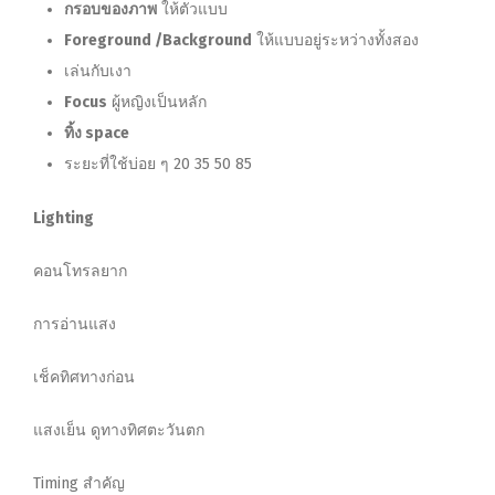
กรอบของภาพ
ให้ตัวแบบ
Foreground /Background
ให้แบบอยู่ระหว่างทั้งสอง
เล่นกับเงา
Focus
ผู้หญิงเป็นหลัก
ทิ้ง space
ระยะที่ใช้บ่อย ๆ 20 35 50 85
Lighting
คอนโทรลยาก
การอ่านแสง
เช็คทิศทางก่อน
แสงเย็น ดูทางทิศตะวันตก
Timing สำคัญ