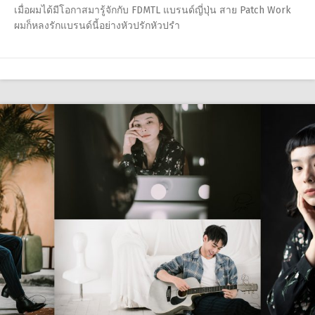
เมื่อผมได้มีโอกาสมารู้จักกับ FDMTL แบรนด์ญี่ปุ่น สาย Patch Work
ผมก็หลงรักแบรนด์นี้อย่างหัวปรักหัวปรำ