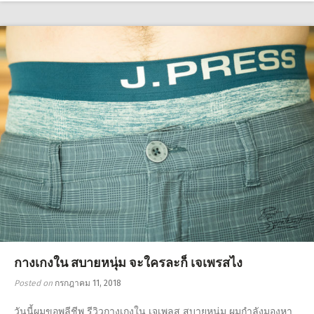
กางเกงใน สบายหนุ่ม จะใครละก็ เจเพรสไง
Posted on
กรกฎาคม 11, 2018
วันนี้ผมขอพลีชีพ รีวิวกางเกงใน เจเพลส สบายหนุ่ม ผมกำลังมองหา