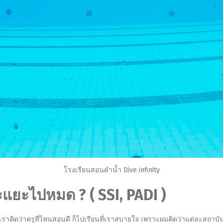
โรงเรียนสอนดำน้ำ Dive infinity
ะแยะไปหมด ? ( SSI, PADI )
เราคิดว่าครูที่ไหนสอนดี ก็ไปเรียนที่เราสบายใจ เพราะผมคิดว่าแต่ละสถาบันก