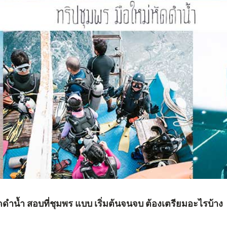
หัดดำน้ำ สอบที่ชุมพร แบบ เริ่มต้นจนจบ ต้องเตรียมอะไรบ้าง