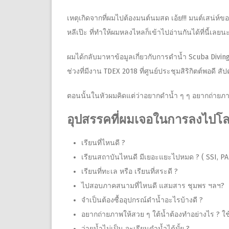
เหตุเกิดจากที่ผมไปต้องมนต์นมสด เอ้ย!!! มนต์เสน่ห์ข
หลีเป๊ะ
ที่ทำให้ผมหลงไหลก็เข้าไปอ่านกันได้ที่นี้เลย
ผมได้กลับมาหาข้อมูลเกี่ยวกับการดำน้ำ Scuba Diving ห
ช่วงที่มีงาน TDEX 2018 ที่ศูนย์ประชุมสิริกิตต์พอดี ส
ตอนนั้นในหัวผมคิดแต่ว่าอยากดำน้ำ ๆ ๆ อยากถ่ายภาพ
อุปสรรคที่ผมเจอในการลงไปโลก
เรียนที่ไหนดี ?
เรียนสถาบันไหนดี มีเยอะแยะไปหมด ? ( SSI, PA
เรียนที่ทะเล หรือ เรียนที่สระดี ?
ไปสอบภาคสนามที่ไหนดี แสมสาร ชุมพร ฯลฯ​?
จำเป็นต้องซื้ออุปกรณ์ดำน้ำอะไรบ้างดี ?
อยากถ่ายภาพให้สวย ๆ ใต้น้ำต้องทำอย่างไร ? ใช
ว่ายน้ำไม่เป็น จะเรียนดำน้ำได้มั้ย ?