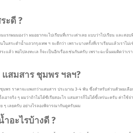
สระดี ?
แรกผมมองว่า ผมอยากจะไปเรียนที่เกาะเต่าเลย แบบว่าไปเรียน และสอบที่เกาะ
ียนในสระดำน้ำแถวกรุงเทพ ฯ​ จะดีกว่า เพราะบางครั้งที่เราเรียนแล้วเราไม่
นสระแล้ว พอไปลงทะเล ก็จะเป็นอีกเรื่องเช่นกันครับ เพราะฉะนั้นผมคิดว่าเ
 แสมสาร ชุมพร ฯลฯ​?
จัดเลยชุมพร ราคาจะแพงกว่าแสมสาร ประมาณ 3-4 พัน ซึ่งสำหรับส่วนตัวผม
งเอาจริง ๆ ผมว่าถ้าไม่ได้ซีเรียสอะไร แสมสารก็ไม่ได้ขี้เหร่นะครับ ค่าใช้จ่
บาย ๆ เลยครับ อย่างไรลองพิจารณากันดูครับผม
น้ำอะไรบ้างดี ?