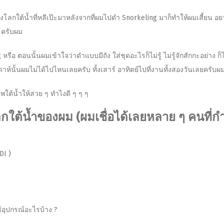
องโลกใต้น้ำที่หลีเป๊ะมาหลังจากที่ผมไปดำ Snorkeling มาก็ทำให้ผมเสี้ยน อย
นะครับผม
รือ ตอนนั้นผมเข้าใจว่าดำแบบมีถัง ใส่ชุดอะไรก็ไม่รู้ ไม่รู้จักสักกะอย่าง ก
ัปดาห์นั้นผมไม่ได้ไปไหนเลยครับ ทั้งเสาร์ อาทิตย์​ไปที่งานทั้งสองวันเลยครับผ
ใต้น้ำให้สวย ๆ ทำไงดี ๆ ๆ ๆ
ใต้น้ำของผม (ผมเชื่อได้เลยหลาย ๆ คนที่ก
DI )
้อุปกรณ์อะไรบ้าง ?